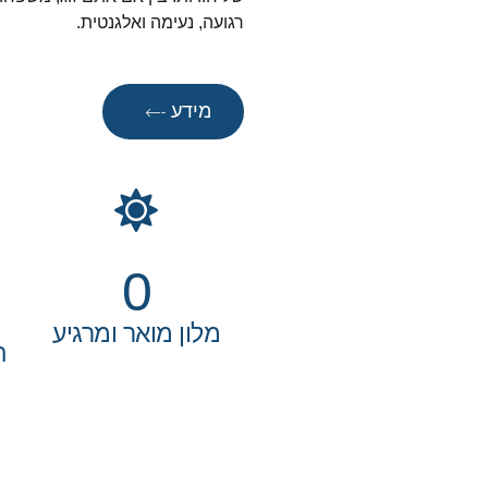
רגועה, נעימה ואלגנטית.
מידע
0
מלון מואר ומרגיע
ה