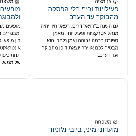
אנימציה
משפחה
פעילויות וכיף בלי הפסקה
מופעים 
מהבוקר עד הערב
ולמבוגר
גם השנה ב־רויאל דרים, רפאל חיון יהיה
מופעים מר
מנהל אטרקציות ופעילויות . מאמן
ומבוגרים 
ספורט ברמה גבוהה ואמן נלהב, הוא
בין מופעי 
מבטיח לכם אווירה יוצאת דופן מהבוקר
אינטראקטיב
ועד הערב.
תחת כיפת ה
של ממש.
משפחה
מועדוני מיני, בייבי וג'וניור